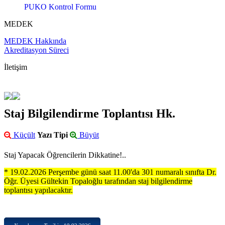
PUKO Kontrol Formu
MEDEK
MEDEK Hakkında
Akreditasyon Süreci
İletişim
Staj Bilgilendirme Toplantısı Hk.
Küçült
Yazı Tipi
Büyüt
Staj Yapacak Öğrencilerin Dikkatine!..
* 19.02.2026 Perşembe günü saat 11.00'da 301 numaralı sınıfta Dr.
Öğr. Üyesi Gültekin Topaloğlu tarafından staj bilgilendirme
toplantısı yapılacaktır.