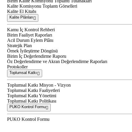
Birim Kalite Komisyonu Toplantı Tutanakları
Kalite Komisyonu Toplantı Görselleri
Kalite El Kitabı
Kalite Plânları
Kamu İç Kontrol Rehberi
Birim Faaliyet Raporları
Acil Durum Eylem Plânı
Stratejik Plan
Örnek İyileştirme Döngüsü
Birim İç Değerlendirme Raporu
Öz Değerlendirme ve Akran Değerlendirme Raporları
Protokoller
Toplumsal Katkı
Toplumsal Katkı Misyon - Vizyon
Toplumsal Katkı Faaliyetleri
Toplumsal Katkı Yönetimi
Toplumsal Katkı Politikası
PUKO Kontrol Formu
PUKO Kontrol Formu