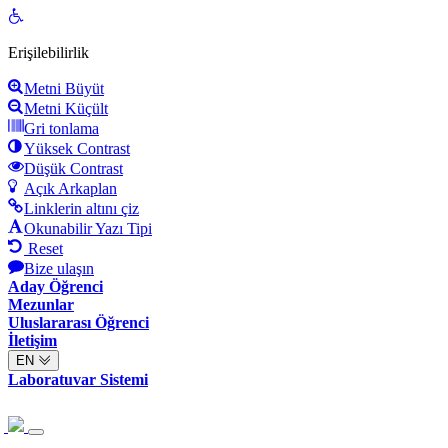
Open
toolbar
Erişilebilirlik
Metni Büyüt
Metni Küçült
Gri tonlama
Yüksek Contrast
Düşük Contrast
Açık Arkaplan
Linklerin altını çiz
Okunabilir Yazı Tipi
Reset
Bize ulaşın
Aday Öğrenci
Mezunlar
Uluslararası Öğrenci
İletişim
EN
Laboratuvar Sistemi