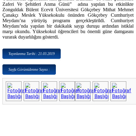
Zaferi Ve Şehitleri Anma Günü” adına yapılan bu etkinlikte
Zonguldak Bülent Ecevit Üniversitesi Gökçebey Mithat Mehmet
Çanakçı Meslek Yüksekokulu önünden Gökçebey Cumhuriyet
Meydanı’na yürüyüş programı gerçekleştirildi. Cumhuriyet
Meydanı’nda yapılan bir dakikalık saygı duruşu ardından istiklal
marşı okundu. Yüksekokul öğrencileri bu önemli güne damgasını
vurarak duyarlılığını gösterdi.
Yayınlanma Tarihi : 21.03.2019
Sayfa Görüntülenme Sayısı :